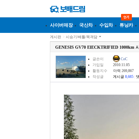
사이버매장
국산차
수입차
튜닝카
게시판
>
시승기/배틀/목격담
GENESIS GV70 ElECKTRIFIED 1000km
글쓴이
CoC
가입일
2010.11.05
활동지수
마력 269,867
작성글
게시글
8,685
|