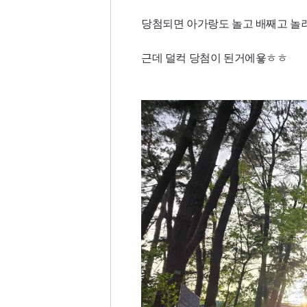
당첨되면 아가랑도 놀고 배째고 
근데 덜컥 당첨이 된거에욯ㅎㅎ