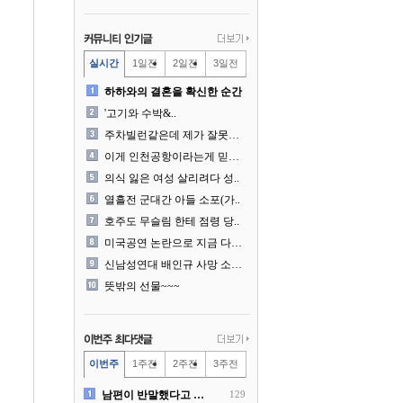
실시간
1일전
2일전
3일전
하하와의 결혼을 확신한 순간
'고기와 수박&..
주차빌런같은데 제가 잘못한건..
이게 인천공항이라는게 믿겨지..
의식 잃은 여성 살리려다 성..
열흘전 군대간 아들 소포(가..
호주도 무슬림 한테 점령 당..
미국공연 논란으로 지금 다시..
신남성연대 배인규 사망 소식..
뜻밖의 선물~~~
이번주
1주전
2주전
3주전
남편이 반말했다고 똑같이 반..
129