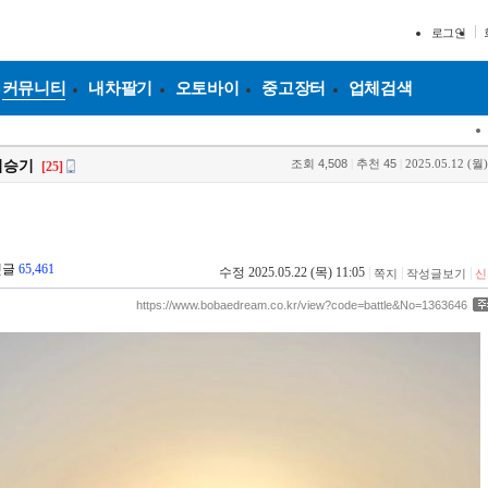
로그인
커뮤니티
내차팔기
오토바이
중고장터
업체검색
조회
4,508
|
추천
45
|
2025.05.12 (월)
 시승기
[25]
댓글
65,461
수정 2025.05.22 (목) 11:05
|
|
|
쪽지
작성글보기
신
https://www.bobaedream.co.kr/view?code=battle&No=1363646