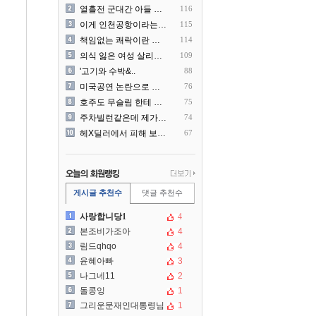
열흘전 군대간 아들 소포(가..
116
이게 인천공항이라는게 믿겨지..
115
책임없는 쾌락이란 말에 빡친..
114
의식 잃은 여성 살리려다 성..
109
'고기와 수박&..
88
미국공연 논란으로 지금 다시..
76
호주도 무슬림 한테 점령 당..
75
주차빌런같은데 제가 잘못한건..
74
헤X딜러에서 피해 보신분 더..
67
게시글 추천수
댓글 추천수
사랑합니당1
4
본조비가조아
4
림드qhqo
4
윤혜아빠
3
나그네11
2
돌콩잉
1
그리운문재인대통령님
1