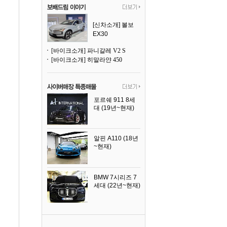
[신차소개] 볼보
EX30
[바이크소개] 파니갈레 V2 S
[바이크소개] 히말라얀 450
포르쉐 911 8세
대 (19년~현재)
2026년식
알핀 A110 (18년
~현재)
2021년식
BMW 7시리즈 7
세대 (22년~현재)
2025년식