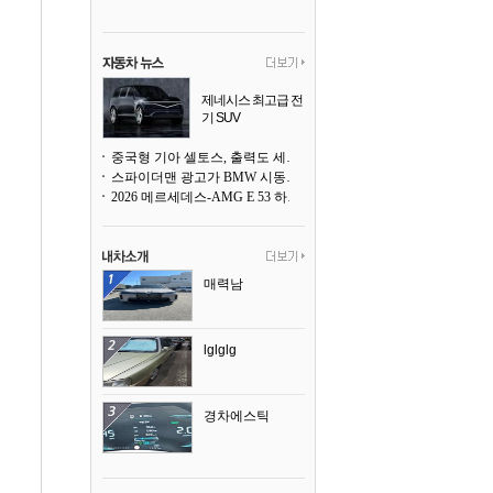
제네시스 최고급 전
기 SUV
곧 베일을 벗는다
중국형 기아 셀토스, 출력도 세지고 27인치 초대형 디스플레이까지
스파이더맨 광고가 BMW 시동화면을 점령하다, 오너들은 불만
2026 메르세데스-AMG E 53 하이브리드 왜건 시승기
매력남
lglglg
경차에스틱